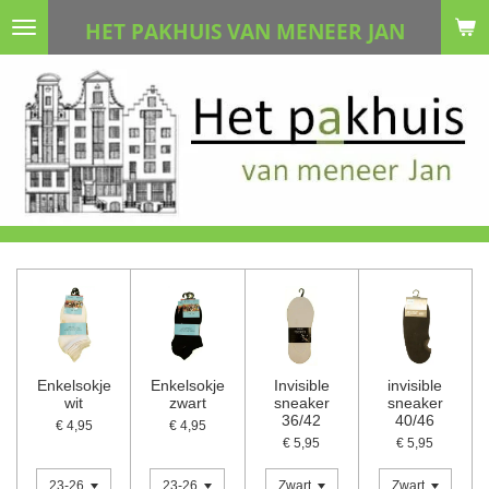
Ga
HET PAKHUIS VAN MENEER JAN
direct
naar
de
hoofdinhoud
Enkelsokje
Enkelsokje
Invisible
invisible
wit
zwart
sneaker
sneaker
36/42
40/46
€ 4,95
€ 4,95
€ 5,95
€ 5,95