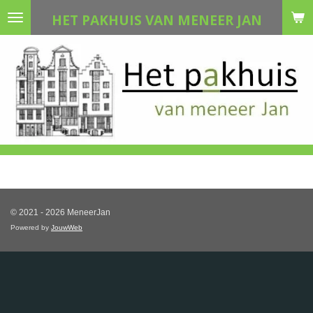
Ga
HET PAKHUIS VAN MENEER JAN
direct
naar
de
hoofdinhoud
© 2021 - 2026 MeneerJan
Powered by
JouwWeb