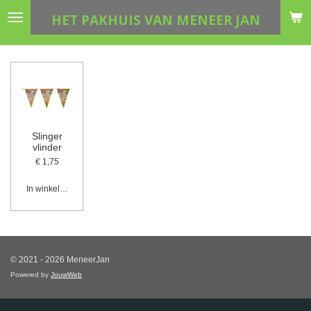
Ga
HET PAKHUIS VAN MENEER JAN
direct
naar
de
hoofdinhoud
Slinger
vlinder
€ 1,75
In winkelwagen
© 2021 - 2026 MeneerJan
Powered by
JouwWeb