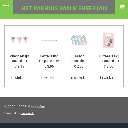
Ga
HET PAKHUIS VAN MENEER JAN
direct
naar
de
hoofdinhoud
Vlaggenlijn
Lettersling
Ballon
Uitdeelzakj
paarden
er paarden
paarden
es paarden
€ 3,95
€ 3,95
€ 2,95
€ 2,50
In winkelwagen
In winkelwagen
In winkelwagen
In winkelwagen
© 2021 - 2026 MeneerJan
Powered by
JouwWeb