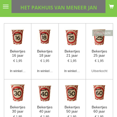
Ga
HET PAKHUIS VAN MENEER JAN
direct
naar
de
hoofdinhoud
Uitverkocht
Bekertjes
Bekertjes
Bekertjes
Bekertjes
16 jaar
18 jaar
21 jaar
25 jaar
€ 1,95
€ 1,95
€ 1,95
€ 1,95
In winkelwagen
In winkelwagen
In winkelwagen
Uitverkocht
Bekertjes
Bekertjes
Bekertjes
Bekertjes
30 jaar
40 jaar
50 jaar
60 jaar
€ 1,95
€ 1,95
€ 1,95
€ 1,95