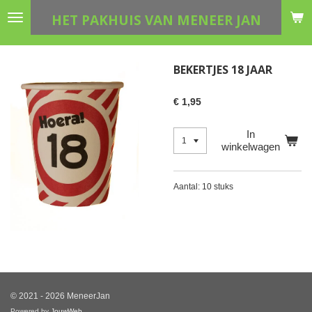
Ga
HET PAKHUIS VAN MENEER JAN
direct
naar
de
BEKERTJES 18 JAAR
hoofdinhoud
€ 1,95
In
winkelwagen
Aantal: 10 stuks
© 2021 - 2026 MeneerJan
Powered by
JouwWeb