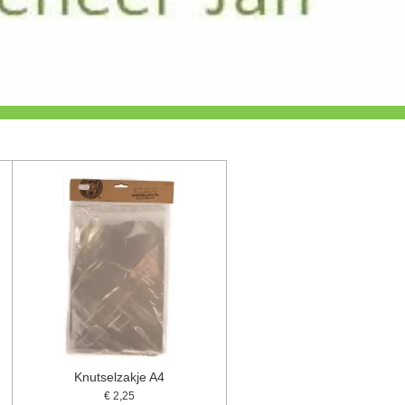
Knutselzakje A4
€ 2,25