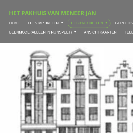
Ga
HET PAKHUIS VAN MENEER JAN
direct
naar
HOME
FEESTARTIKELEN
HOBBYARTIKELEN
GEREED
de
hoofdinhoud
BEENMODE (ALLEEN IN NUNSPEET)
ANSICHTKAARTEN
TEL