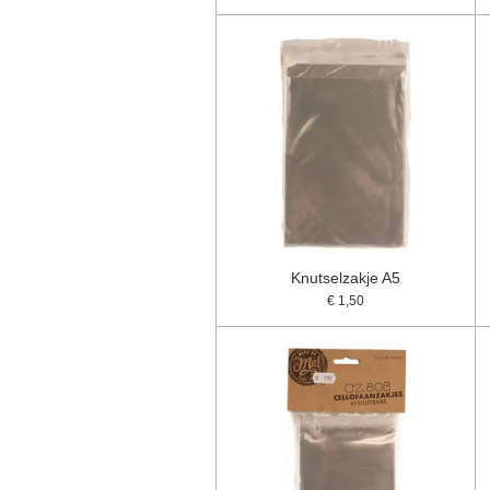
Knutselzakje A5
€ 1,50