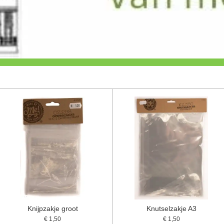
Knijpzakje groot
Knutselzakje A3
€ 1,50
€ 1,50