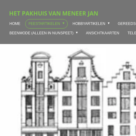
Ga
HET PAKHUIS VAN MENEER JAN
direct
naar
HOME
FEESTARTIKELEN
HOBBYARTIKELEN
GEREED
de
hoofdinhoud
BEENMODE (ALLEEN IN NUNSPEET)
ANSICHTKAARTEN
TEL