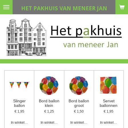
Ga
HET PAKHUIS VAN MENEER JAN
direct
naar
de
hoofdinhoud
Slinger
Bord ballon
Bord ballon
Servet
ballon
klein
groot
ballonnen
€ 1,95
€ 1,25
€ 1,50
€ 1,95
In winkelwagen
In winkelwagen
In winkelwagen
In winkelwagen