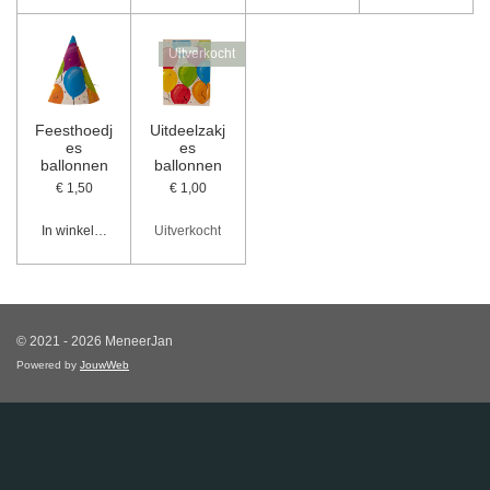
Uitverkocht
Feesthoedj
Uitdeelzakj
es
es
ballonnen
ballonnen
€ 1,50
€ 1,00
In winkelwagen
Uitverkocht
© 2021 - 2026 MeneerJan
Powered by
JouwWeb