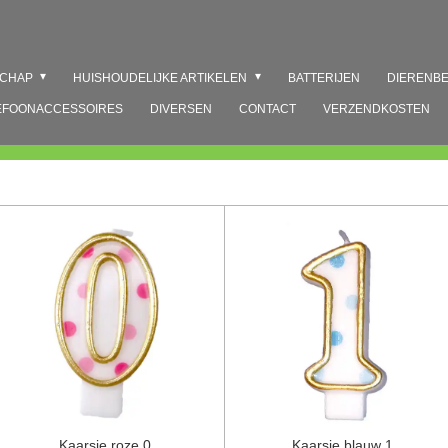
SCHAP
HUISHOUDELIJKE ARTIKELEN
BATTERIJEN
DIERENB
EFOONACCESSOIRES
DIVERSEN
CONTACT
VERZENDKOSTEN
Kaarsje roze 0
Kaarsje blauw 1