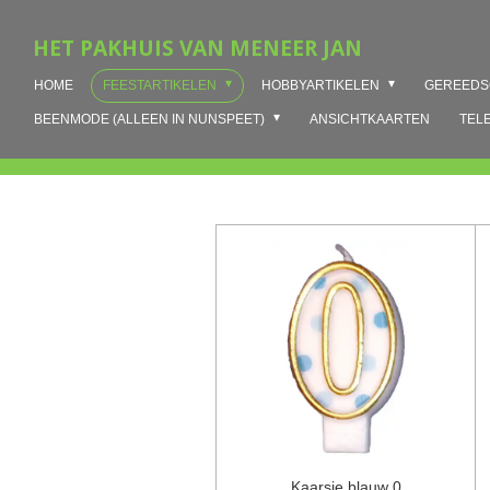
Ga
HET PAKHUIS VAN MENEER JAN
direct
naar
HOME
FEESTARTIKELEN
HOBBYARTIKELEN
GEREED
de
hoofdinhoud
BEENMODE (ALLEEN IN NUNSPEET)
ANSICHTKAARTEN
TEL
Kaarsje blauw 0