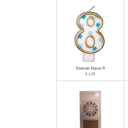
Kaarsje blauw 8
€ 1,25