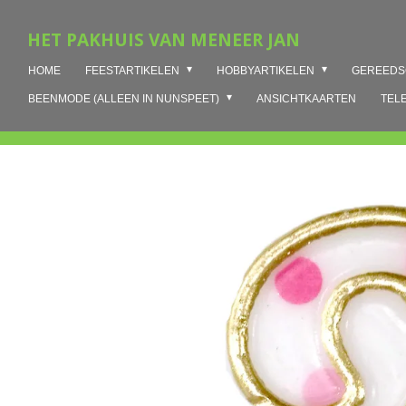
Ga
HET PAKHUIS VAN MENEER JAN
direct
naar
HOME
FEESTARTIKELEN
HOBBYARTIKELEN
GEREED
de
hoofdinhoud
BEENMODE (ALLEEN IN NUNSPEET)
ANSICHTKAARTEN
TEL