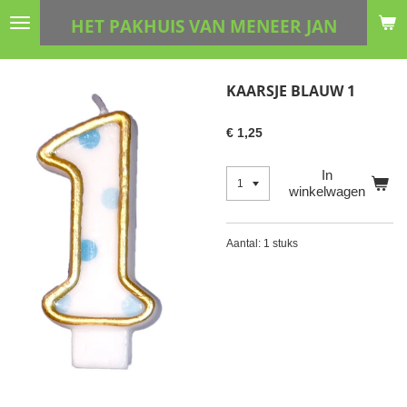
Ga
HET PAKHUIS VAN MENEER JAN
direct
naar
de
KAARSJE BLAUW 1
hoofdinhoud
€ 1,25
In
winkelwagen
Aantal: 1 stuks