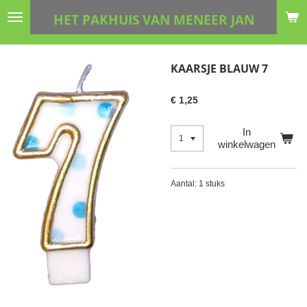
Ga
HET PAKHUIS VAN MENEER JAN
direct
naar
de
KAARSJE BLAUW 7
hoofdinhoud
€ 1,25
In
winkelwagen
Aantal: 1 stuks