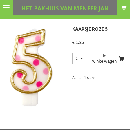
Ga
HET PAKHUIS VAN MENEER JAN
direct
naar
de
KAARSJE ROZE 5
hoofdinhoud
€ 1,25
In
winkelwagen
Aantal: 1 stuks