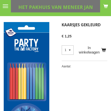
Ga
HET PAKHUIS VAN MENEER JAN
direct
naar
de
KAARSJES GEKLEURD
hoofdinhoud
€ 1,25
In
winkelwagen
Aantal: