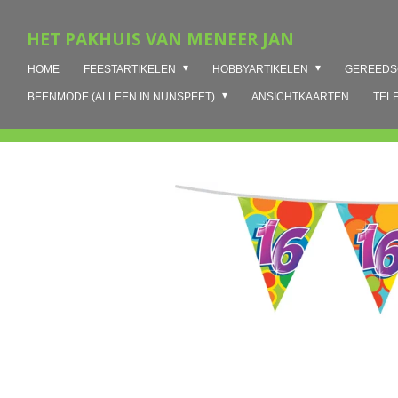
Ga
HET PAKHUIS VAN MENEER JAN
direct
naar
HOME
FEESTARTIKELEN
HOBBYARTIKELEN
GEREED
de
hoofdinhoud
BEENMODE (ALLEEN IN NUNSPEET)
ANSICHTKAARTEN
TEL