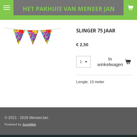
Ga
HET PAKHUIS VAN MENEER JAN
direct
naar
de
SLINGER 75 JAAR
hoofdinhoud
€ 2,50
In
winkelwagen
Lengte: 10 meter
© 2021 - 2026 MeneerJan
Powered by
JouwWeb