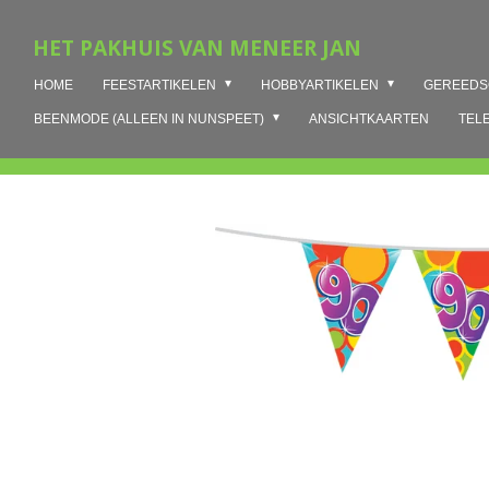
Ga
HET PAKHUIS VAN MENEER JAN
direct
naar
HOME
FEESTARTIKELEN
HOBBYARTIKELEN
GEREED
de
hoofdinhoud
BEENMODE (ALLEEN IN NUNSPEET)
ANSICHTKAARTEN
TEL