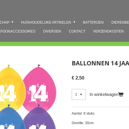
SCHAP
HUISHOUDELIJKE ARTIKELEN
BATTERIJEN
DIERENB
EFOONACCESSOIRES
DIVERSEN
CONTACT
VERZENDKOSTEN
BALLONNEN 14 JA
€ 2,50
In winkelwagen
Aantal: 8 stuks
Grootte: 30cm