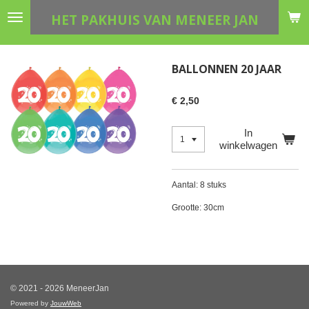
Ga
HET PAKHUIS VAN MENEER JAN
direct
naar
de
BALLONNEN 20 JAAR
hoofdinhoud
€ 2,50
In
winkelwagen
Aantal: 8 stuks
Grootte: 30cm
© 2021 - 2026 MeneerJan
Powered by
JouwWeb