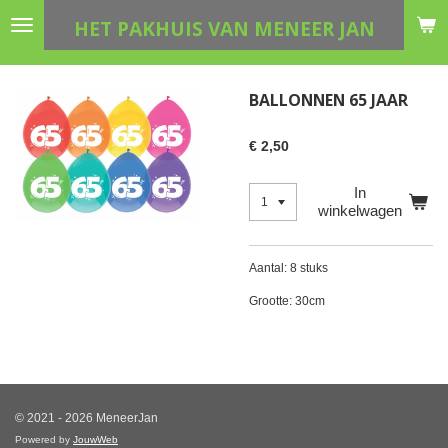
Ga
HET PAKHUIS VAN MENEER JAN
direct
naar
de
BALLONNEN 65 JAAR
hoofdinhoud
€ 2,50
In
winkelwagen
Aantal: 8 stuks
Grootte: 30cm
© 2021 - 2026 MeneerJan
Powered by
JouwWeb