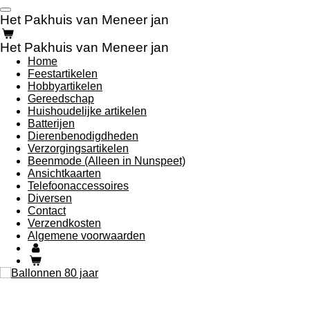
Ga
Het Pakhuis van Meneer jan
direct
naar
Het Pakhuis van Meneer jan
de
Home
hoofdinhoud
Feestartikelen
Hobbyartikelen
Gereedschap
Huishoudelijke artikelen
Batterijen
Dierenbenodigdheden
Verzorgingsartikelen
Beenmode (Alleen in Nunspeet)
Ansichtkaarten
Telefoonaccessoires
Diversen
Contact
Verzendkosten
Algemene voorwaarden