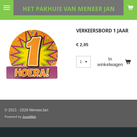
Ga
HET PAKHUIS VAN MENEER JAN
direct
naar
de
VERKEERSBORD 1 JAAR
hoofdinhoud
€ 2,95
In
winkelwagen
© 2021 - 2026 MeneerJan
Powered by
JouwWeb