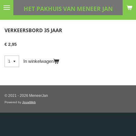
Ga
HET PAKHUIS VAN MENEER JAN
direct
naar
de
VERKEERSBORD 35 JAAR
hoofdinhoud
€ 2,95
In winkelwagen
© 2021 - 2026 MeneerJan
Powered by
JouwWeb