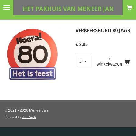
Ga
HET PAKHUIS VAN MENEER JAN
direct
naar
de
VERKEERSBORD 80 JAAR
hoofdinhoud
€ 2,95
In
winkelwagen
© 2021 - 2026 MeneerJan
Powered by
JouwWeb