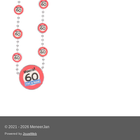
© 2021 - 2026 MeneerJan
Powered by
JouwWeb