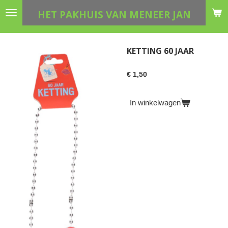
Ga
HET PAKHUIS VAN MENEER JAN
direct
naar
de
KETTING 60 JAAR
hoofdinhoud
€ 1,50
In winkelwagen