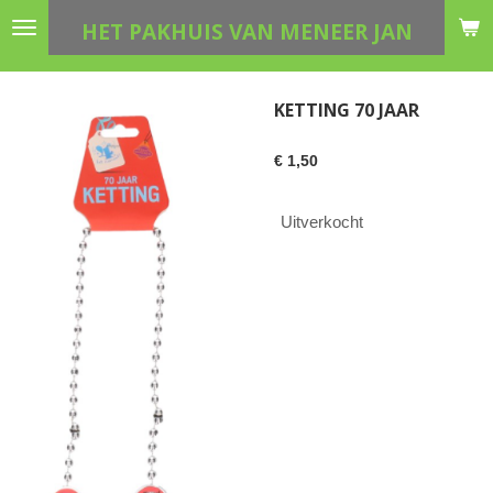
Ga
HET PAKHUIS VAN MENEER JAN
direct
naar
de
KETTING 70 JAAR
hoofdinhoud
€ 1,50
Uitverkocht