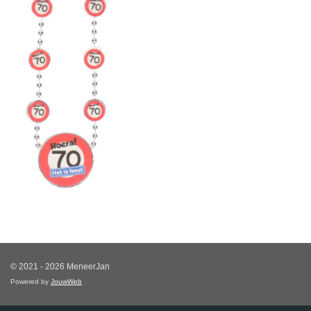
© 2021 - 2026 MeneerJan
Powered by
JouwWeb