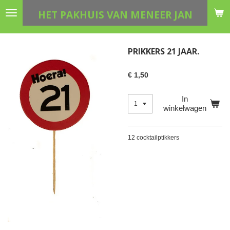
Ga
HET PAKHUIS VAN MENEER JAN
direct
naar
de
PRIKKERS 21 JAAR.
hoofdinhoud
€ 1,50
In
winkelwagen
12 cocktailptikkers