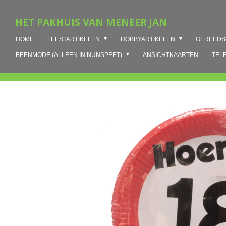
Ga
HET PAKHUIS VAN MENEER JAN
direct
naar
HOME
FEESTARTIKELEN
HOBBYARTIKELEN
GEREED
de
hoofdinhoud
BEENMODE (ALLEEN IN NUNSPEET)
ANSICHTKAARTEN
TEL