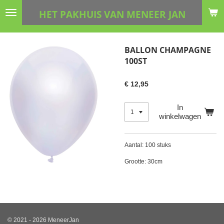
Ga
HET PAKHUIS VAN MENEER JAN
direct
naar
de
BALLON CHAMPAGNE
hoofdinhoud
100ST
€ 12,95
In
winkelwagen
Aantal: 100 stuks
Grootte: 30cm
© 2021 - 2026 MeneerJan