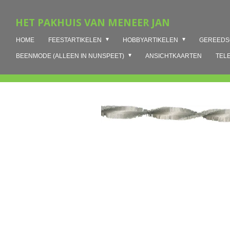
Ga
HET PAKHUIS VAN MENEER JAN
direct
naar
HOME
FEESTARTIKELEN
HOBBYARTIKELEN
GEREED
de
hoofdinhoud
BEENMODE (ALLEEN IN NUNSPEET)
ANSICHTKAARTEN
TEL