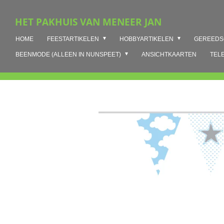
Ga
HET PAKHUIS VAN MENEER JAN
direct
naar
HOME
FEESTARTIKELEN
HOBBYARTIKELEN
GEREED
de
hoofdinhoud
BEENMODE (ALLEEN IN NUNSPEET)
ANSICHTKAARTEN
TEL