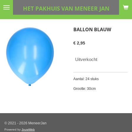
Ga
HET PAKHUIS VAN MENEER JAN
direct
naar
de
BALLON BLAUW
hoofdinhoud
€ 2,95
Uitverkocht
Aantal: 24 stuks
Grootte: 30cm
© 2021 - 2026 MeneerJan
Powered by
JouwWeb