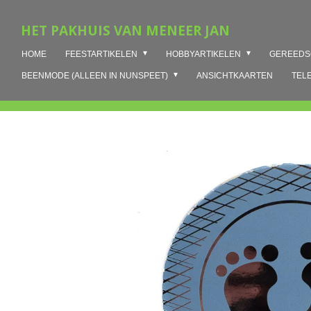
Ga
HET PAKHUIS VAN MENEER JAN
direct
naar
HOME
FEESTARTIKELEN
HOBBYARTIKELEN
GEREED
de
hoofdinhoud
BEENMODE (ALLEEN IN NUNSPEET)
ANSICHTKAARTEN
TEL