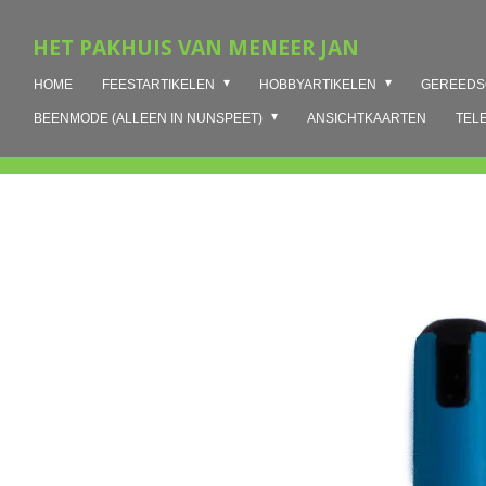
Ga
HET PAKHUIS VAN MENEER JAN
direct
naar
HOME
FEESTARTIKELEN
HOBBYARTIKELEN
GEREED
de
hoofdinhoud
BEENMODE (ALLEEN IN NUNSPEET)
ANSICHTKAARTEN
TEL