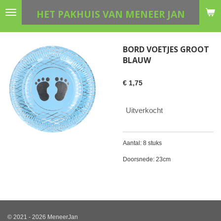
Ga
HET PAKHUIS VAN MENEER JAN
direct
naar
de
BORD VOETJES GROOT
hoofdinhoud
BLAUW
€ 1,75
Uitverkocht
Aantal: 8 stuks
Doorsnede: 23cm
© 2021 - 2026 MeneerJan