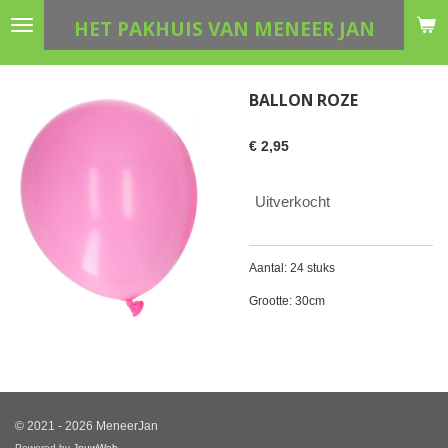
Ga
HET PAKHUIS VAN MENEER JAN
direct
naar
de
BALLON ROZE
hoofdinhoud
€ 2,95
Uitverkocht
Aantal: 24 stuks
Grootte: 30cm
© 2021 - 2026 MeneerJan
Powered by
JouwWeb