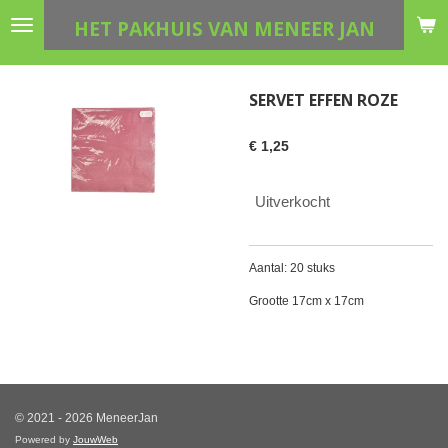
Ga
HET PAKHUIS VAN MENEER JAN
direct
naar
de
SERVET EFFEN ROZE
hoofdinhoud
€ 1,25
Uitverkocht
Aantal: 20 stuks
Grootte 17cm x 17cm
© 2021 - 2026 MeneerJan
Powered by
JouwWeb