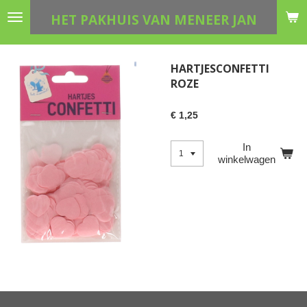
Ga
HET PAKHUIS VAN MENEER JAN
direct
naar
de
HARTJESCONFETTI
hoofdinhoud
ROZE
€ 1,25
In
winkelwagen