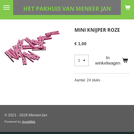
Ga
HET PAKHUIS VAN MENEER JAN
direct
naar
de
MINI KNIJPER ROZE
hoofdinhoud
€ 1,00
In
winkelwagen
Aantal: 24 stuks
© 2021 - 2026 MeneerJan
Powered by
JouwWeb