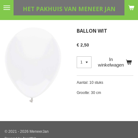
Ga
HET PAKHUIS VAN MENEER JAN
direct
naar
de
BALLON WIT
hoofdinhoud
€ 2,50
In
winkelwagen
Aantal: 10 stuks
Grootte: 30 cm
© 2021 - 2026 MeneerJan