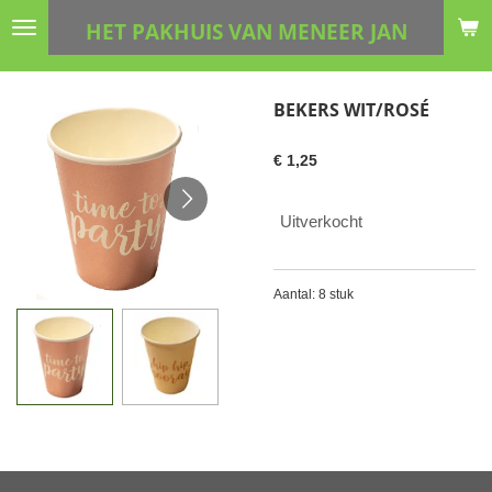
Ga
HET PAKHUIS VAN MENEER JAN
direct
naar
de
BEKERS WIT/ROSÉ
hoofdinhoud
€ 1,25
Uitverkocht
Aantal: 8 stuk