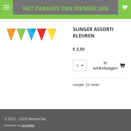
Ga
HET PAKHUIS VAN MENEER JAN
direct
naar
de
SLINGER ASSORTI
hoofdinhoud
KLEUREN
€ 2,50
In
winkelwagen
Lengte: 10 meter
© 2021 - 2026 MeneerJan
Powered by
JouwWeb