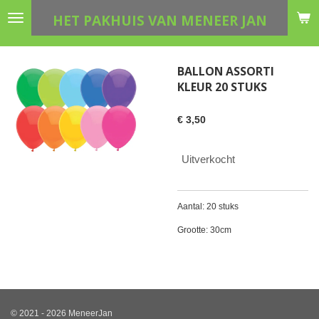
Ga
HET PAKHUIS VAN MENEER JAN
direct
naar
de
BALLON ASSORTI
hoofdinhoud
KLEUR 20 STUKS
€ 3,50
Uitverkocht
Aantal: 20 stuks
Grootte: 30cm
© 2021 - 2026 MeneerJan