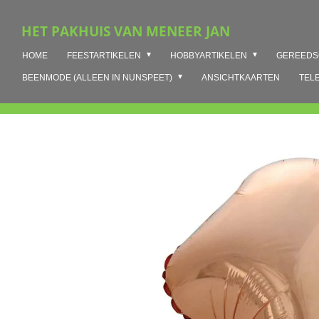
Ga
HET PAKHUIS VAN MENEER JAN
direct
naar
HOME
FEESTARTIKELEN
HOBBYARTIKELEN
GEREED
de
hoofdinhoud
BEENMODE (ALLEEN IN NUNSPEET)
ANSICHTKAARTEN
TEL