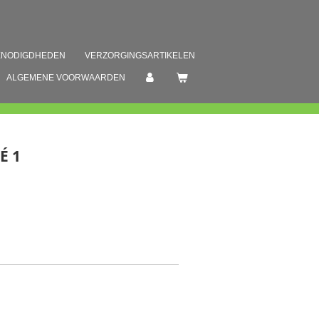
ENODIGDHEDEN
VERZORGINGSARTIKELEN
ALGEMENE VOORWAARDEN
É 1