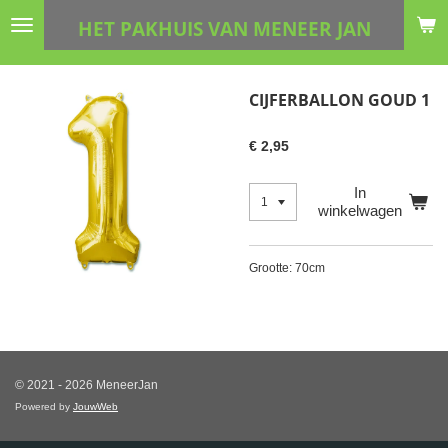
Ga
HET PAKHUIS VAN MENEER JAN
direct
naar
de
CIJFERBALLON GOUD 1
hoofdinhoud
€ 2,95
In
winkelwagen
Grootte: 70cm
© 2021 - 2026 MeneerJan
Powered by
JouwWeb