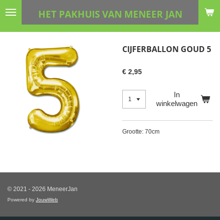
Ga
HET PAKHUIS VAN MENEER JAN
direct
naar
de
CIJFERBALLON GOUD 5
hoofdinhoud
€ 2,95
In
winkelwagen
Grootte: 70cm
© 2021 - 2026 MeneerJan
Powered by
JouwWeb