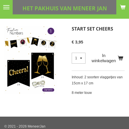
Ga
HET PAKHUIS VAN MENEER JAN
direct
naar
de
START SET CHEERS
hoofdinhoud
€ 3,95
In
winkelwagen
Inhoud: 2 soorten vlaggetjes van
15cm x 17 cm
8 meter touw
© 2021 - 2026 MeneerJan