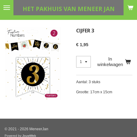
Ga
HET PAKHUIS VAN MENEER JAN
direct
naar
de
CIJFER 3
hoofdinhoud
€ 1,95
In
winkelwagen
Aantal: 3 stuks
Grootte: 17cm x 15cm
© 2021 - 2026 MeneerJan
Powered by
JouwWeb