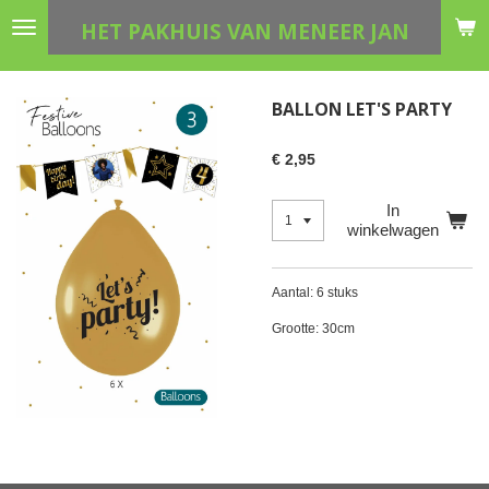
Ga
HET PAKHUIS VAN MENEER JAN
direct
naar
de
BALLON LET'S PARTY
hoofdinhoud
€ 2,95
In
winkelwagen
Aantal: 6 stuks
Grootte: 30cm